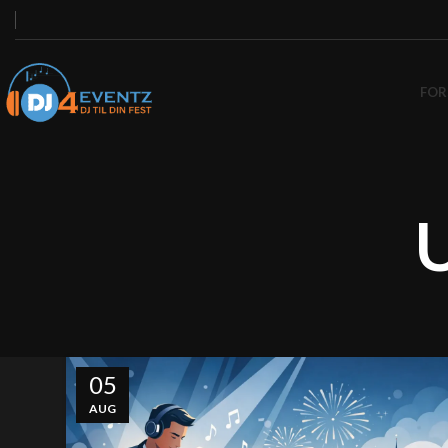
FOR
05
AUG