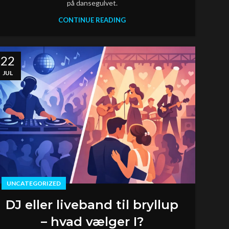
på dansegulvet.
CONTINUE READING
22
JUL
UNCATEGORIZED
DJ eller liveband til bryllup
– hvad vælger I?