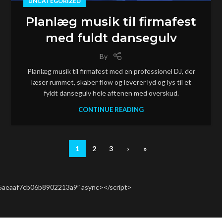
UNCATEGORIZED
Planlæg musik til firmafest
med fuldt dansegulv
By
Planlæg musik til firmafest med en professionel DJ, der
læser rummet, skaber flow og leverer lyd og lys til et
fyldt dansegulv hele aftenen med overskud.
CONTINUE READING
1
2
3
›
»
15aeaaf7cb06b8902213a9″ async></script>