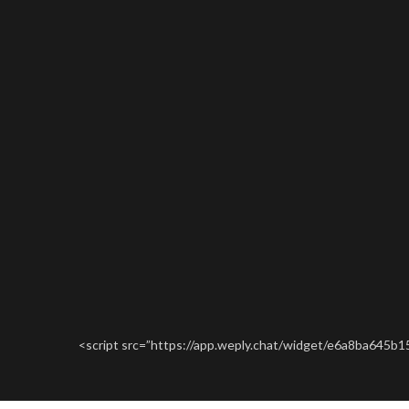
<script src=”https://app.weply.chat/widget/e6a8ba645b