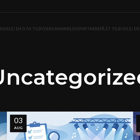
SIDE
LEJ EN DJ
VI TILBYDER
SAMARBEJDSPARTNERE
FÅ ET TILBUD
LEJ EN
Uncategorize
03
AUG