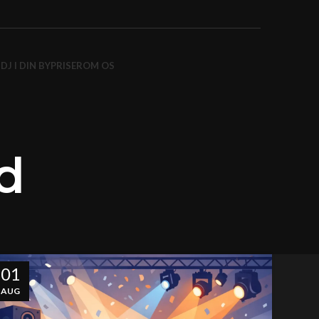
 DJ I DIN BY
PRISER
OM OS
d
01
AUG