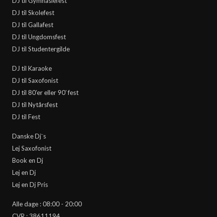
DJ til Gymnasiefest
DJ til Skolefest
DJ til Gallafest
DJ til Ungdomsfest
DJ til Studentergilde
DJ til Karaoke
DJ til Saxofonist
DJ til 80’er eller 90′ fest
DJ til Nytårsfest
DJ til Fest
Danske Dj¨s
Lej Saxofonist
Book en Dj
Lej en Dj
Lej en Dj Pris
Alle dage : 08:00 - 20:00
CVR : 38611194