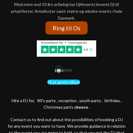
Med mere end 10 års erfaring har Dj4eventz leveret Dj til
privatfester, firmafester samt større og mindre events i hele
Danmark.
Ring til Os
Få et gratis tilbud
Hire a DJ for,
80's party
,
reception
,
youth party
,
birthday
,
Christmas party
cheese
.
Contact us
to find out about the possibilities of booking a DJ
for any event you want to have.
We provide guidance in relation
to the event you are going to hold, so that you get the DJ that