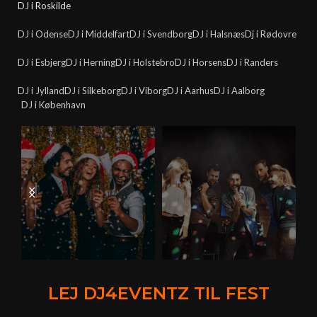
DJ i Roskilde
DJ i Odense
DJ i Middelfart
DJ i Svendborg
DJ i Halsnæs
Dj i Rødovre
DJ i Esbjerg
DJ i Herning
DJ i Holstebro
DJ i Horsens
DJ i Randers
DJ i Jylland
DJ i Silkeborg
DJ i Viborg
DJ i Aarhus
DJ i Aalborg
DJ i København
LEJ DJ4EVENTZ TIL FEST