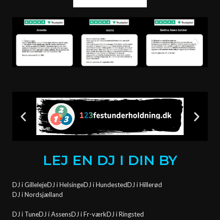
LEJ EN DJ I DIN BY
DJ i Gilleleje
DJ i Helsinge
DJ i Hundested
DJ i Hillerød
DJ i Nordsjælland
DJ i Tune
DJ i Assens
DJ i Fr-værk
DJ i Ringsted