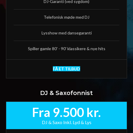
DJ-Garanti (ved sygdom)
Telefonisk møde med DJ
Lysshow med dansegaranti
Spiller gamle 80' - 90' klassikere & nye hits
FÅ ET TILBUD
DJ & Saxofonnist
Fra 9.500 kr.
DJ & Saxo Inkl. Lyd & Lys