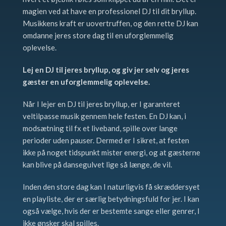
magien ved at have en professionel DJ til dit bryllup.
Musikkens kraft er uovertruffen, og den rette DJ kan
omdanne jeres store dag til en uforglemmelig
oplevelse.
Lej en DJ til jeres bryllup, og giv jer selv og jeres
gæster en uforglemmelig oplevelse.
Når I lejer en DJ til jeres bryllup, er I garanteret
veltilpasse musik gennem hele festen. En DJ kan, i
modsætning til fx et liveband, spille over lange
perioder uden pauser. Dermed er I sikret, at festen
ikke på noget tidspunkt mister energi, og at gæsterne
kan blive på dansegulvet lige så længe, de vil.
Inden den store dag kan I naturligvis få skræddersyet
en playliste, der er særlig betydningsfuld for jer. I kan
også vælge, hvis der er bestemte sange eller genrer, I
ikke ønsker skal spilles.