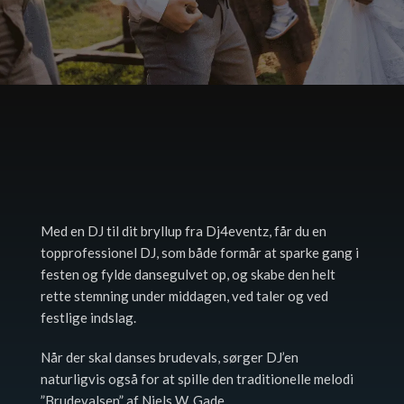
Med en DJ til dit bryllup fra Dj4eventz, får du en
topprofessionel DJ, som både formår at sparke gang i
festen og fylde dansegulvet op, og skabe den helt
rette stemning under middagen, ved taler og ved
festlige indslag.
Når der skal danses brudevals, sørger DJ’en
naturligvis også for at spille den traditionelle melodi
”Brudevalsen” af Niels W. Gade.