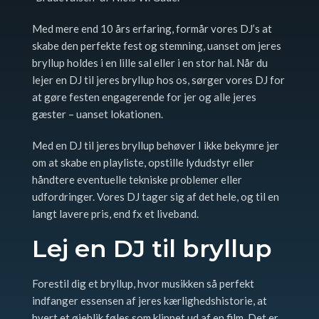
Med mere end 10 års erfaring, formår vores DJ’s at
skabe den perfekte fest og stemning, uanset om jeres
bryllup holdes i en lille sal eller i en stor hal. Når du
lejer en DJ til jeres bryllup hos os, sørger vores DJ for
at gøre festen engagerende for jer og alle jeres
gæster – uanset lokationen.
Med en DJ til jeres bryllup behøver I ikke bekymre jer
om at skabe en playliste, opstille lydudstyr eller
håndtere eventuelle tekniske problemer eller
udfordringer. Vores DJ tager sig af det hele, og til en
langt lavere pris, end fx et liveband.
Lej en DJ til bryllup
Forestil dig et bryllup, hvor musikken så perfekt
indfanger essensen af jeres kærlighedshistorie, at
hvert et øjeblik føles som klippet ud af en film. Det er