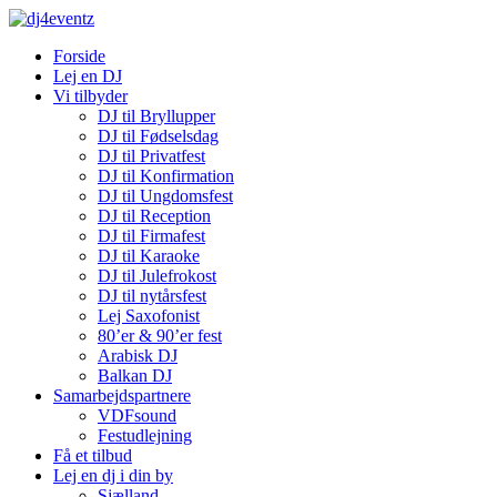
Forside
Lej en DJ
Vi tilbyder
DJ til Bryllupper
DJ til Fødselsdag
DJ til Privatfest
DJ til Konfirmation
DJ til Ungdomsfest
DJ til Reception
DJ til Firmafest
DJ til Karaoke
DJ til Julefrokost
DJ til nytårsfest
Lej Saxofonist
80’er & 90’er fest
Arabisk DJ
Balkan DJ
Samarbejdspartnere
VDFsound
Festudlejning
Få et tilbud
Lej en dj i din by
Sjælland