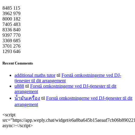
8485
115
3962
979
8000
182
7405
483
8336
840
9397
770
3369
685
3701
276
1293
646
Recent Comments
additional maths tutor
til
Forstå omkostningerne ved DJ-
tjenester til dit arrangement
u888
til
Forstå omkostningerne ved DJ-tjenester til dit
arrangement
น้ำมันเครื่อง
til
Forstå omkostningerne ved DJ-tjenester til dit
arrangement
<script
src=”https://app.weply.chat/widget/e6a8ba645b15aeaaf7cb06b89022
async></script>