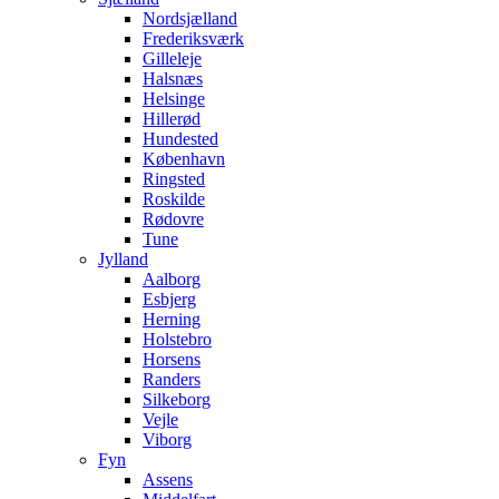
Nordsjælland
Frederiksværk
Gilleleje
Halsnæs
Helsinge
Hillerød
Hundested
København
Ringsted
Roskilde
Rødovre
Tune
Jylland
Aalborg
Esbjerg
Herning
Holstebro
Horsens
Randers
Silkeborg
Vejle
Viborg
Fyn
Assens