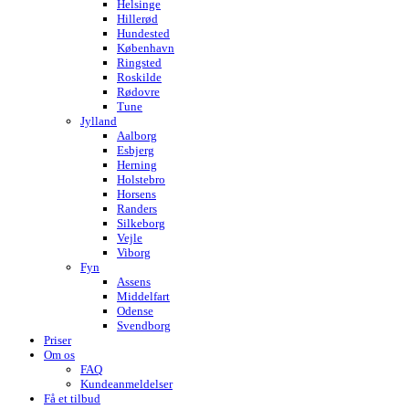
Helsinge
Hillerød
Hundested
København
Ringsted
Roskilde
Rødovre
Tune
Jylland
Aalborg
Esbjerg
Herning
Holstebro
Horsens
Randers
Silkeborg
Vejle
Viborg
Fyn
Assens
Middelfart
Odense
Svendborg
Priser
Om os
FAQ
Kundeanmeldelser
Få et tilbud