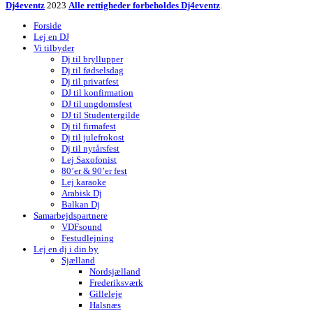
Dj4eventz
2023
Alle rettigheder forbeholdes Dj4eventz
.
Forside
Lej en DJ
Vi tilbyder
Dj til bryllupper
Dj til fødselsdag
Dj til privatfest
DJ til konfirmation
DJ til ungdomsfest
DJ til Studentergilde
Dj til firmafest
Dj til julefrokost
Dj til nytårsfest
Lej Saxofonist
80’er & 90’er fest
Lej karaoke
Arabisk Dj
Balkan Dj
Samarbejdspartnere
VDFsound
Festudlejning
Lej en dj i din by
Sjælland
Nordsjælland
Frederiksværk
Gilleleje
Halsnæs