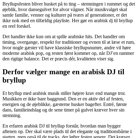
Bryllupsfesten bliver husket på to ting – stemningen i rummet og det
øjeblik, hvor dansegulvet for alvor vågner. Når musikvalget skal
samle familie, venner og kulturer på tværs af generationer, er det
ikke nok med en tilfældig playliste. Her gør en arabisk dj til bryllup
en reel forskel.
Det handler ikke kun om at spille arabiske hits. Det handler om
timing, overgange, respekt for traditioner og evnen til at læse et rum,
hvor nogle gæster vil have klassiske bryllupsnumre, andre vil høre
moderne arabisk pop, og resten først kommer op, når DJ’en rammer
den rigtige balance. Det er præcis dér, kvaliteten viser sig.
Derfor vælger mange en arabisk DJ til
bryllup
Et bryllup med arabisk musik stiller højere krav end mange tror.
Musikken er ikke bare baggrund. Den er en aktiv del af festen,
energien og de øjeblikke, gæsterne husker bagefter. Entré, første
dans, familieindslag og de sene timer på gulvet kræver hver sin
stemning.
En erfaren arabisk DJ til bryllup forstår, hvordan man bygger
aftenen op. Der skal være plads til det elegante og traditionsbårne i
starten, men også til de tracks, der løfter festen senere. Det kræver