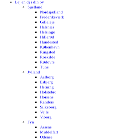
Lej en dj i din by
Sjælland
Nordsjælland
Frederiksværk
Gilleleje
Halsnæs
Helsinge
Hillerød
Hundested
København
Ringsted
Roskilde
Rødovre
Tune
Jylland
Aalborg
Esbjerg
Herning
Holstebro
Horsens
Randers
Silkeborg
Vejle
Viborg
Fyn
Assens
Middelfart
Odense