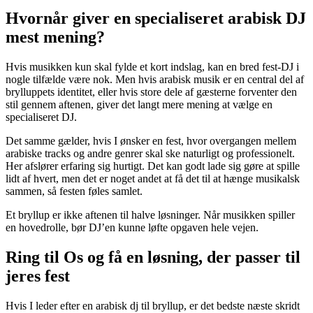
Hvornår giver en specialiseret arabisk DJ
mest mening?
Hvis musikken kun skal fylde et kort indslag, kan en bred fest-DJ i
nogle tilfælde være nok. Men hvis arabisk musik er en central del af
brylluppets identitet, eller hvis store dele af gæsterne forventer den
stil gennem aftenen, giver det langt mere mening at vælge en
specialiseret DJ.
Det samme gælder, hvis I ønsker en fest, hvor overgangen mellem
arabiske tracks og andre genrer skal ske naturligt og professionelt.
Her afslører erfaring sig hurtigt. Det kan godt lade sig gøre at spille
lidt af hvert, men det er noget andet at få det til at hænge musikalsk
sammen, så festen føles samlet.
Et bryllup er ikke aftenen til halve løsninger. Når musikken spiller
en hovedrolle, bør DJ’en kunne løfte opgaven hele vejen.
Ring til Os og få en løsning, der passer til
jeres fest
Hvis I leder efter en arabisk dj til bryllup, er det bedste næste skridt