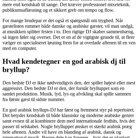
mere end kendskab til sange. Det kræver professionel mixeteknik,
publikumsaflæsning og et sikkert greb om tempo og flow.
For mange brudepar er det også et spørgsmål om tryghed. Når
gæstelisten rummer både danske og arabiske gæster, vil man undgå,
at musikken splitter festen i to. Den rigtige DJ skaber sammenhæng,
så ingen føler sig overset. Det er en af de vigtigste grunde til, at flere
vælger en specialiseret løsning frem for at overlade aftenen til en ven
med en computer.
Hvad kendetegner en god arabisk dj til
bryllup?
Den bedste DJ er ikke nødvendigvis den, der spiller højest eller mest
aggressivt. Den bedste DJ er den, der forstår brylluppet som en
samlet produktion. Musik, lyd, lys og afvikling skal spille sammen
fra første gæst til sidste nummer.
En god arabisk bryllups-DJ har først og fremmest styr på repertoiret.
Det betyder kendskab til både klassiske og moderne arabiske genrer
samt evnen til at kombinere dem med internationale festhits, hvis det
passer til selskabet. Nogle bryllupper ønsker et stærkt arabisk præg
hele aftenen. Andre vil have en blanding af arabisk, dansk og
international musik. Begge dele kan fungere – hvis det er planlagt