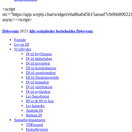
<script
src=”https://app.weply.chat/widget/e6a8ba645b15aeaaf7cb06b89022
async></script>
Dj4eventz
2023
Alle rettigheder forbeholdes Dj4eventz
.
Forside
Lej en DJ
Vi tilbyder
Dj til bryllupper
Dj til fødselsdag
Dj til privatfest
DJ til konfirmation
DJ til ungdomsfest
DJ til Studentergilde
Dj til firmafest
Dj til julefrokost
Dj til nytårsfest
Lej Saxofonist
80’er & 90’er fest
Lej karaoke
Arabisk Dj
Balkan Dj
Samarbejdspartnere
VDFsound
Festudlejning