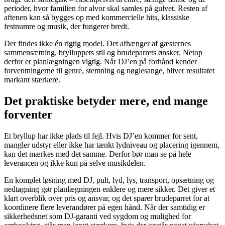
perioder, hvor familien for alvor skal samles på gulvet. Resten af
aftenen kan så bygges op med kommercielle hits, klassiske
festnumre og musik, der fungerer bredt.
Der findes ikke én rigtig model. Det afhænger af gæsternes
sammensætning, brylluppets stil og brudeparrets ønsker. Netop
derfor er planlægningen vigtig. Når DJ’en på forhånd kender
forventningerne til genre, stemning og nøglesange, bliver resultatet
markant stærkere.
Det praktiske betyder mere, end mange
forventer
Et bryllup har ikke plads til fejl. Hvis DJ’en kommer for sent,
mangler udstyr eller ikke har tænkt lydniveau og placering igennem,
kan det mærkes med det samme. Derfor bør man se på hele
leverancen og ikke kun på selve musikdelen.
En komplet løsning med DJ, pult, lyd, lys, transport, opsætning og
nedtagning gør planlægningen enklere og mere sikker. Det giver et
klart overblik over pris og ansvar, og det sparer brudeparret for at
koordinere flere leverandører på egen hånd. Når der samtidig er
sikkerhedsnet som DJ-garanti ved sygdom og mulighed for