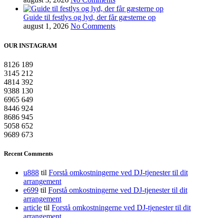
Guide til festlys og lyd, der får gæsterne op
august 1, 2026
No Comments
OUR INSTAGRAM
8126
189
3145
212
4814
392
9388
130
6965
649
8446
924
8686
945
5058
652
9689
673
Recent Comments
u888
til
Forstå omkostningerne ved DJ-tjenester til dit
arrangement
e699
til
Forstå omkostningerne ved DJ-tjenester til dit
arrangement
article
til
Forstå omkostningerne ved DJ-tjenester til dit
arrangement