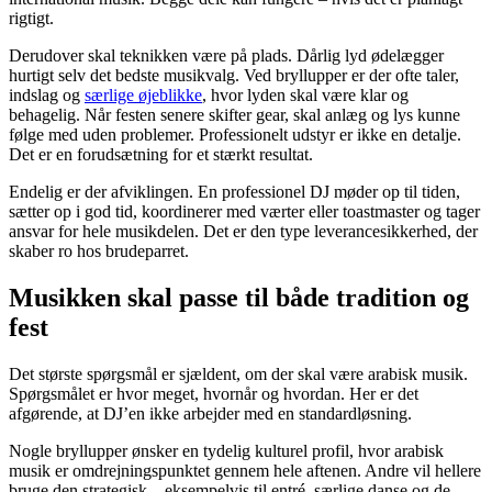
rigtigt.
Derudover skal teknikken være på plads. Dårlig lyd ødelægger
hurtigt selv det bedste musikvalg. Ved bryllupper er der ofte taler,
indslag og
særlige øjeblikke
, hvor lyden skal være klar og
behagelig. Når festen senere skifter gear, skal anlæg og lys kunne
følge med uden problemer. Professionelt udstyr er ikke en detalje.
Det er en forudsætning for et stærkt resultat.
Endelig er der afviklingen. En professionel DJ møder op til tiden,
sætter op i god tid, koordinerer med værter eller toastmaster og tager
ansvar for hele musikdelen. Det er den type leverancesikkerhed, der
skaber ro hos brudeparret.
Musikken skal passe til både tradition og
fest
Det største spørgsmål er sjældent, om der skal være arabisk musik.
Spørgsmålet er hvor meget, hvornår og hvordan. Her er det
afgørende, at DJ’en ikke arbejder med en standardløsning.
Nogle bryllupper ønsker en tydelig kulturel profil, hvor arabisk
musik er omdrejningspunktet gennem hele aftenen. Andre vil hellere
bruge den strategisk – eksempelvis til entré, særlige danse og de