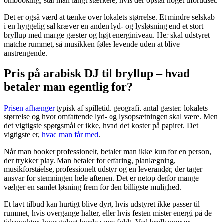
ombooking, står man langt stærkere, hvis der opstår noget uforudset.
Det er også værd at tænke over lokalets størrelse. Et mindre selskab
i en hyggelig sal kræver en anden lyd- og lysløsning end et stort
bryllup med mange gæster og højt energiniveau. Her skal udstyret
matche rummet, så musikken føles levende uden at blive
anstrengende.
Pris på arabisk DJ til bryllup – hvad
betaler man egentlig for?
Prisen afhænger
typisk af spilletid, geografi, antal gæster, lokalets
størrelse og hvor omfattende lyd- og lysopsætningen skal være. Men
det vigtigste spørgsmål er ikke, hvad det koster på papiret. Det
vigtigste er,
hvad man får med
.
Når man booker professionelt, betaler man ikke kun for en person,
der trykker play. Man betaler for erfaring, planlægning,
musikforståelse, professionelt udstyr og en leverandør, der tager
ansvar for stemningen hele aftenen. Det er netop derfor mange
vælger en samlet løsning frem for den billigste mulighed.
Et lavt tilbud kan hurtigt blive dyrt, hvis udstyret ikke passer til
rummet, hvis overgange halter, eller hvis festen mister energi på de
tidspunkter, hvor gulvet burde være fyldt. Ved bryllupper er