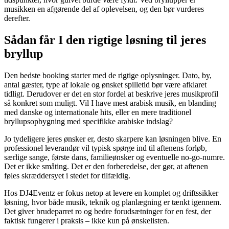
musikken en afgørende del af oplevelsen, og den bør vurderes
derefter.
Sådan får I den rigtige løsning til jeres
bryllup
Den bedste booking starter med de rigtige oplysninger. Dato, by,
antal gæster, type af lokale og ønsket spilletid bør være afklaret
tidligt. Derudover er det en stor fordel at beskrive jeres musikprofil
så konkret som muligt. Vil I have mest arabisk musik, en blanding
med danske og internationale hits, eller en mere traditionel
bryllupsopbygning med specifikke arabiske indslag?
Jo tydeligere jeres ønsker er, desto skarpere kan løsningen blive. En
professionel leverandør vil typisk spørge ind til aftenens forløb,
særlige sange, første dans, familieønsker og eventuelle no-go-numre.
Det er ikke småting. Det er den forberedelse, der gør, at aftenen
føles skræddersyet i stedet for tilfældig.
Hos DJ4Eventz er fokus netop at levere en komplet og driftssikker
løsning, hvor både musik, teknik og planlægning er tænkt igennem.
Det giver brudeparret ro og bedre forudsætninger for en fest, der
faktisk fungerer i praksis – ikke kun på ønskelisten.