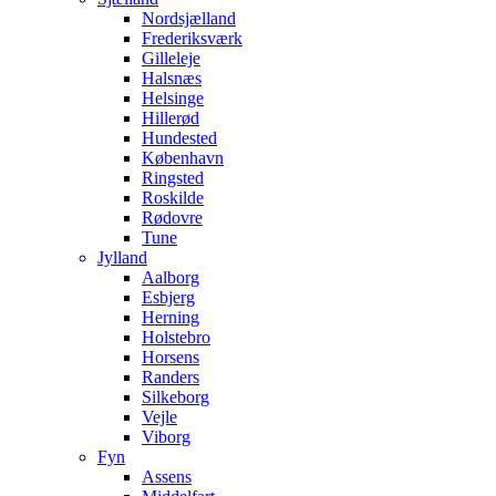
Nordsjælland
Frederiksværk
Gilleleje
Halsnæs
Helsinge
Hillerød
Hundested
København
Ringsted
Roskilde
Rødovre
Tune
Jylland
Aalborg
Esbjerg
Herning
Holstebro
Horsens
Randers
Silkeborg
Vejle
Viborg
Fyn
Assens