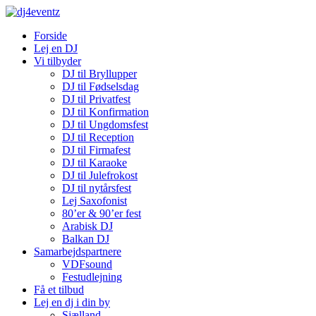
Forside
Lej en DJ
Vi tilbyder
DJ til Bryllupper
DJ til Fødselsdag
DJ til Privatfest
DJ til Konfirmation
DJ til Ungdomsfest
DJ til Reception
DJ til Firmafest
DJ til Karaoke
DJ til Julefrokost
DJ til nytårsfest
Lej Saxofonist
80’er & 90’er fest
Arabisk DJ
Balkan DJ
Samarbejdspartnere
VDFsound
Festudlejning
Få et tilbud
Lej en dj i din by
Sjælland