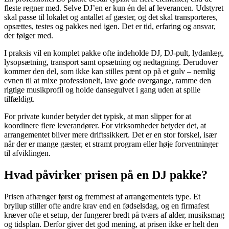
fleste regner med. Selve DJ’en er kun én del af leverancen. Udstyret
skal passe til lokalet og antallet af gæster, og det skal transporteres,
opsættes, testes og pakkes ned igen. Det er tid, erfaring og ansvar,
der følger med.
I praksis vil en komplet pakke ofte indeholde DJ, DJ-pult, lydanlæg,
lysopsætning, transport samt opsætning og nedtagning. Derudover
kommer den del, som ikke kan stilles pænt op på et gulv – nemlig
evnen til at mixe professionelt, lave gode overgange, ramme den
rigtige musikprofil og holde dansegulvet i gang uden at spille
tilfældigt.
For private kunder betyder det typisk, at man slipper for at
koordinere flere leverandører. For virksomheder betyder det, at
arrangementet bliver mere driftssikkert. Det er en stor forskel, især
når der er mange gæster, et stramt program eller høje forventninger
til afviklingen.
Hvad påvirker prisen på en DJ pakke?
Prisen afhænger først og fremmest af arrangementets type. Et
bryllup stiller ofte andre krav end en fødselsdag, og en firmafest
kræver ofte et setup, der fungerer bredt på tværs af alder, musiksmag
og tidsplan. Derfor giver det god mening, at prisen ikke er helt den