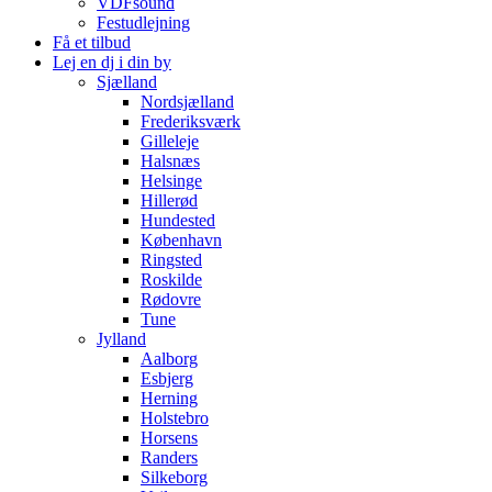
VDFsound
Festudlejning
Få et tilbud
Lej en dj i din by
Sjælland
Nordsjælland
Frederiksværk
Gilleleje
Halsnæs
Helsinge
Hillerød
Hundested
København
Ringsted
Roskilde
Rødovre
Tune
Jylland
Aalborg
Esbjerg
Herning
Holstebro
Horsens
Randers
Silkeborg