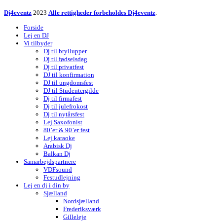
Dj4eventz
2023
Alle rettigheder forbeholdes Dj4eventz
.
Forside
Lej en DJ
Vi tilbyder
Dj til bryllupper
Dj til fødselsdag
Dj til privatfest
DJ til konfirmation
DJ til ungdomsfest
DJ til Studentergilde
Dj til firmafest
Dj til julefrokost
Dj til nytårsfest
Lej Saxofonist
80’er & 90’er fest
Lej karaoke
Arabisk Dj
Balkan Dj
Samarbejdspartnere
VDFsound
Festudlejning
Lej en dj i din by
Sjælland
Nordsjælland
Frederiksværk
Gilleleje