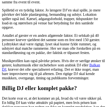
samme fra event til event.
Spilletid er en tydelig faktor. Jo længere DJ’en skal spille, jo mere
påvirker det både planlægning, bemanding og udstyr. Lokation
spiller også ind. Kørsel, adgangsforhold, trapper, tidspunkter for
load-in og størrelsen på venue har betydning for den samlede
opgave.
Antallet af gæster er en anden afgørende faktor. Et selskab på 40
personer kræver sjældent det samme som en fest med 150 gæster.
Lydtrykket skal være rigtigt, lyset skal kunne fylde rummet, og
udstyret skal matche rammerne. Her ser man ofte forskellen på en
standardløsning og en pakke, der faktisk er tilpasset festen.
Musikprofilen kan også påvirke prisen. Hvis der er særlige ønsker til
genrer, kulturmusik eller nichebehov som arabisk DJ eller
Balkan
DJ
, kræver det ofte specialiseret erfaring. Det er ikke noget, man
bare improviserer sig til på aftenen. Den rigtige DJ skal kende
musikken, overgange, timing og publikums forventninger.
Billig DJ eller komplet pakke?
Det korte svar er, at det kommer an på, hvad du vil være sikker på.
En billig DJ kan virke attraktiv på papiret, men hvis prisen kun
dækker personen bag pulten og ikke en komplet produktion, kan der