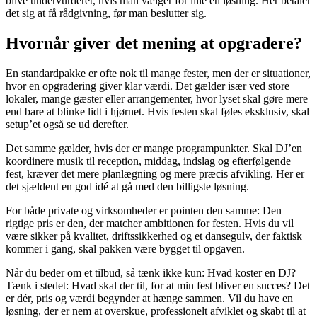
blive undervurderet, hvis man vælger for lille en løsning. Her betaler
det sig at få rådgivning, før man beslutter sig.
Hvornår giver det mening at opgradere?
En standardpakke er ofte nok til mange fester, men der er situationer,
hvor en opgradering giver klar værdi. Det gælder især ved store
lokaler, mange gæster eller arrangementer, hvor lyset skal gøre mere
end bare at blinke lidt i hjørnet. Hvis festen skal føles eksklusiv, skal
setup’et også se ud derefter.
Det samme gælder, hvis der er mange programpunkter. Skal DJ’en
koordinere musik til reception, middag, indslag og efterfølgende
fest, kræver det mere planlægning og mere præcis afvikling. Her er
det sjældent en god idé at gå med den billigste løsning.
For både private og virksomheder er pointen den samme: Den
rigtige pris er den, der matcher ambitionen for festen. Hvis du vil
være sikker på kvalitet, driftssikkerhed og et dansegulv, der faktisk
kommer i gang, skal pakken være bygget til opgaven.
Når du beder om et tilbud, så tænk ikke kun: Hvad koster en DJ?
Tænk i stedet: Hvad skal der til, for at min fest bliver en succes? Det
er dér, pris og værdi begynder at hænge sammen. Vil du have en
løsning, der er nem at overskue, professionelt afviklet og skabt til at