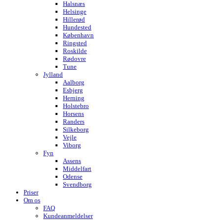
Halsnæs
Helsinge
Hillerød
Hundested
København
Ringsted
Roskilde
Rødovre
Tune
Jylland
Aalborg
Esbjerg
Herning
Holstebro
Horsens
Randers
Silkeborg
Vejle
Viborg
Fyn
Assens
Middelfart
Odense
Svendborg
Priser
Om os
FAQ
Kundeanmeldelser