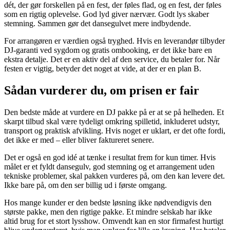
dét, der gør forskellen på en fest, der føles flad, og en fest, der føles
som en rigtig oplevelse. God lyd giver nærvær. Godt lys skaber
stemning. Sammen gør det dansegulvet mere indbydende.
For arrangøren er værdien også tryghed. Hvis en leverandør tilbyder
DJ-garanti ved sygdom og gratis ombooking, er det ikke bare en
ekstra detalje. Det er en aktiv del af den service, du betaler for. Når
festen er vigtig, betyder det noget at vide, at der er en plan B.
Sådan vurderer du, om prisen er fair
Den bedste måde at vurdere en DJ pakke på er at se på helheden. Et
skarpt tilbud skal være tydeligt omkring spilletid, inkluderet udstyr,
transport og praktisk afvikling. Hvis noget er uklart, er det ofte fordi,
det ikke er med – eller bliver faktureret senere.
Det er også en god idé at tænke i resultat frem for kun timer. Hvis
målet er et fyldt dansegulv, god stemning og et arrangement uden
tekniske problemer, skal pakken vurderes på, om den kan levere det.
Ikke bare på, om den ser billig ud i første omgang.
Hos mange kunder er den bedste løsning ikke nødvendigvis den
største pakke, men den rigtige pakke. Et mindre selskab har ikke
altid brug for et stort lysshow. Omvendt kan en stor firmafest hurtigt