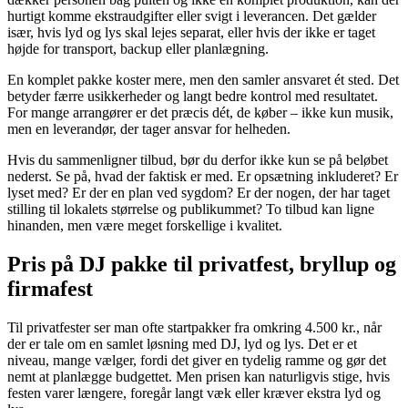
hurtigt komme ekstraudgifter eller svigt i leverancen. Det gælder
især, hvis lyd og lys skal lejes separat, eller hvis der ikke er taget
højde for transport, backup eller planlægning.
En komplet pakke koster mere, men den samler ansvaret ét sted. Det
betyder færre usikkerheder og langt bedre kontrol med resultatet.
For mange arrangører er det præcis dét, de køber – ikke kun musik,
men en leverandør, der tager ansvar for helheden.
Hvis du sammenligner tilbud, bør du derfor ikke kun se på beløbet
nederst. Se på, hvad der faktisk er med. Er opsætning inkluderet? Er
lyset med? Er der en plan ved sygdom? Er der nogen, der har taget
stilling til lokalets størrelse og publikummet? To tilbud kan ligne
hinanden, men være meget forskellige i kvalitet.
Pris på DJ pakke til privatfest, bryllup og
firmafest
Til privatfester ser man ofte startpakker fra omkring 4.500 kr., når
der er tale om en samlet løsning med DJ, lyd og lys. Det er et
niveau, mange vælger, fordi det giver en tydelig ramme og gør det
nemt at planlægge budgettet. Men prisen kan naturligvis stige, hvis
festen varer længere, foregår langt væk eller kræver ekstra lyd og