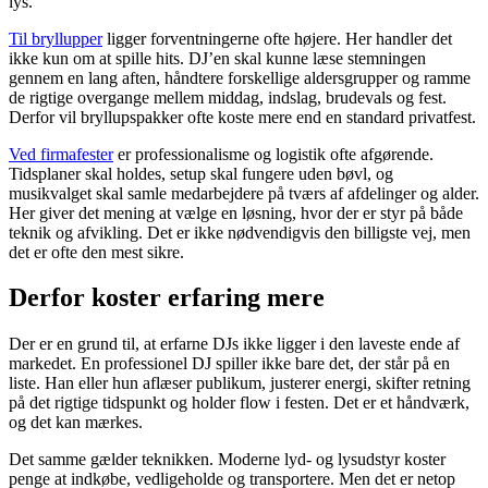
lys.
Til bryllupper
ligger forventningerne ofte højere. Her handler det
ikke kun om at spille hits. DJ’en skal kunne læse stemningen
gennem en lang aften, håndtere forskellige aldersgrupper og ramme
de rigtige overgange mellem middag, indslag, brudevals og fest.
Derfor vil bryllupspakker ofte koste mere end en standard privatfest.
Ved firmafester
er professionalisme og logistik ofte afgørende.
Tidsplaner skal holdes, setup skal fungere uden bøvl, og
musikvalget skal samle medarbejdere på tværs af afdelinger og alder.
Her giver det mening at vælge en løsning, hvor der er styr på både
teknik og afvikling. Det er ikke nødvendigvis den billigste vej, men
det er ofte den mest sikre.
Derfor koster erfaring mere
Der er en grund til, at erfarne DJs ikke ligger i den laveste ende af
markedet. En professionel DJ spiller ikke bare det, der står på en
liste. Han eller hun aflæser publikum, justerer energi, skifter retning
på det rigtige tidspunkt og holder flow i festen. Det er et håndværk,
og det kan mærkes.
Det samme gælder teknikken. Moderne lyd- og lysudstyr koster
penge at indkøbe, vedligeholde og transportere. Men det er netop