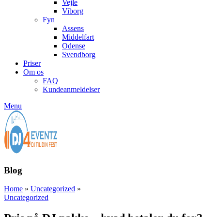
Vejle
Viborg
Fyn
Assens
Middelfart
Odense
Svendborg
Priser
Om os
FAQ
Kundeanmeldelser
Menu
Blog
Home
»
Uncategorized
»
Uncategorized