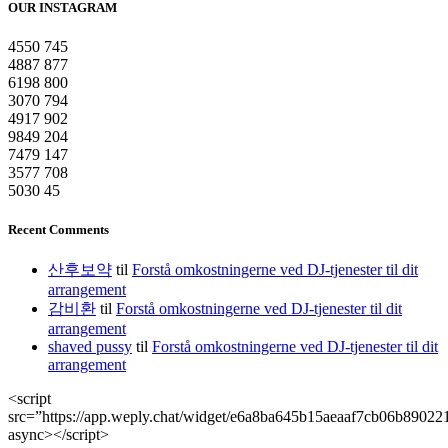
OUR INSTAGRAM
4550
745
4887
877
6198
800
3070
794
4917
902
9849
204
7479
147
3577
708
5030
45
Recent Comments
산후보약
til
Forstå omkostningerne ved DJ-tjenester til dit
arrangement
감비환
til
Forstå omkostningerne ved DJ-tjenester til dit
arrangement
shaved pussy
til
Forstå omkostningerne ved DJ-tjenester til dit
arrangement
<script
src=”https://app.weply.chat/widget/e6a8ba645b15aeaaf7cb06b89022
async></script>