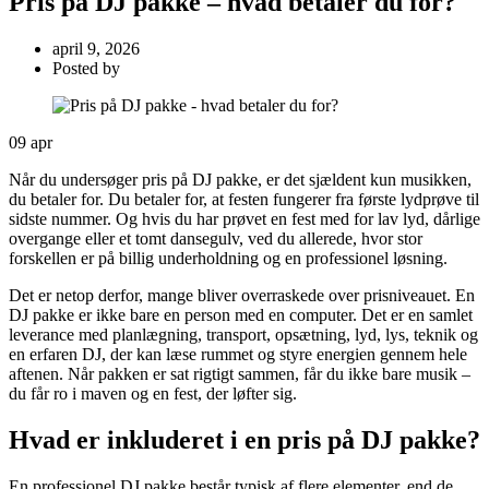
Pris på DJ pakke – hvad betaler du for?
april 9, 2026
Posted by
09
apr
Når du undersøger pris på DJ pakke, er det sjældent kun musikken,
du betaler for. Du betaler for, at festen fungerer fra første lydprøve til
sidste nummer. Og hvis du har prøvet en fest med for lav lyd, dårlige
overgange eller et tomt dansegulv, ved du allerede, hvor stor
forskellen er på billig underholdning og en professionel løsning.
Det er netop derfor, mange bliver overraskede over prisniveauet. En
DJ pakke er ikke bare en person med en computer. Det er en samlet
leverance med planlægning, transport, opsætning, lyd, lys, teknik og
en erfaren DJ, der kan læse rummet og styre energien gennem hele
aftenen. Når pakken er sat rigtigt sammen, får du ikke bare musik –
du får ro i maven og en fest, der løfter sig.
Hvad er inkluderet i en pris på DJ pakke?
En professionel DJ pakke består typisk af flere elementer, end de