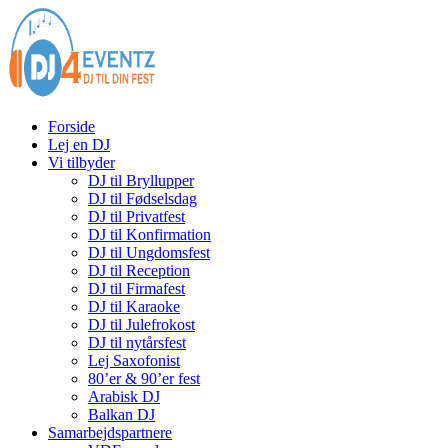
Forside
Lej en DJ
Vi tilbyder
DJ til Bryllupper
DJ til Fødselsdag
DJ til Privatfest
DJ til Konfirmation
DJ til Ungdomsfest
DJ til Reception
DJ til Firmafest
DJ til Karaoke
DJ til Julefrokost
DJ til nytårsfest
Lej Saxofonist
80’er & 90’er fest
Arabisk DJ
Balkan DJ
Samarbejdspartnere