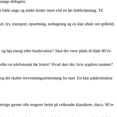
 mange deltagere.
or både unge og ældre koster mere end en løs hobbyløsning. Til
d, lys, transport, opsætning, nedtagning og en klar aftale om spilletid,
og høj energi efter brudevalsen? Skal der være plads til både 80’er-
 eller en telefonsnak før festen? Hvad sker der, hvis sygdom rammer?
g det skaber forventningsafstemning fra start. En klar pakkestruktur
vrige gæster ofte reagerer bedst på velkendte klassikere, disco, 90’er