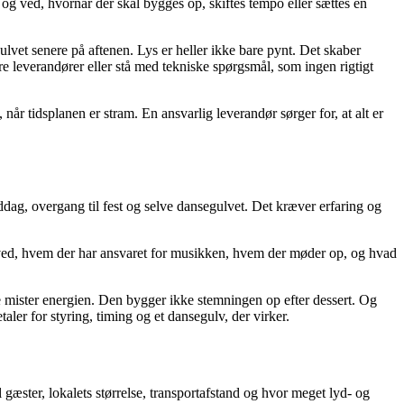
 og ved, hvornår der skal bygges op, skiftes tempo eller sættes en
lvet senere på aftenen. Lys er heller ikke bare pynt. Det skaber
re leverandører eller stå med tekniske spørgsmål, som ingen rigtigt
år tidsplanen er stram. En ansvarlig leverandør sørger for, at alt er
iddag, overgang til fest og selve dansegulvet. Det kræver erfaring og
I ved, hvem der har ansvaret for musikken, hvem der møder op, og hvad
ne mister energien. Den bygger ikke stemningen op efter dessert. Og
ler for styring, timing og et dansegulv, der virker.
 gæster, lokalets størrelse, transportafstand og hvor meget lyd- og