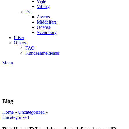
Vejle
Viborg
Fyn
Assens
Middelfart
Odense
Svendborg
Priser
Om os
FAQ
Kundeanmeldelser
Menu
Blog
Home
»
Uncategorized
»
Uncategorized