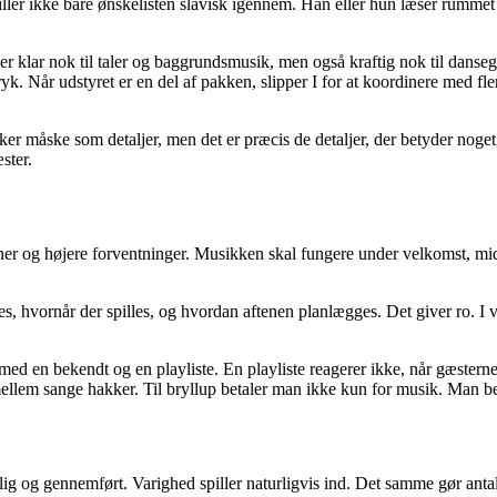
piller ikke bare ønskelisten slavisk igennem. Han eller hun læser rummet
 klar nok til taler og baggrundsmusik, men også kraftig nok til dansegu
k. Når udstyret er en del af pakken, slipper I for at koordinere med fle
 måske som detaljer, men det er præcis de detaljer, der betyder noget, n
ster.
ationer og højere forventninger. Musikken skal fungere under velkomst, m
res, hvornår der spilles, og hvordan aftenen planlægges. Det giver ro. 
n med en bekendt og en playliste. En playliste reagerer ikke, når gæster
mellem sange hakker. Til bryllup betaler man ikke kun for musik. Man beta
llig og gennemført. Varighed spiller naturligvis ind. Det samme gør antal