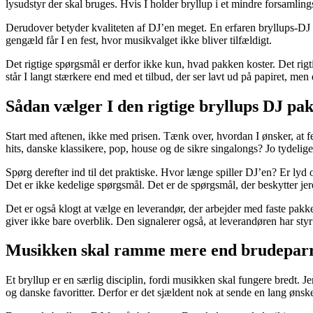
lysudstyr der skal bruges. Hvis I holder bryllup i et mindre forsamling
Derudover betyder kvaliteten af DJ’en meget. En erfaren bryllups-DJ 
gengæld får I en fest, hvor musikvalget ikke bliver tilfældigt.
Det rigtige spørgsmål er derfor ikke kun, hvad pakken koster. Det rigti
står I langt stærkere end med et tilbud, der ser lavt ud på papiret, me
Sådan vælger I den rigtige bryllups DJ pa
Start med aftenen, ikke med prisen. Tænk over, hvordan I ønsker, at f
hits, danske klassikere, pop, house og de sikre singalongs? Jo tydelige
Spørg derefter ind til det praktiske. Hvor længe spiller DJ’en? Er l
Det er ikke kedelige spørgsmål. Det er de spørgsmål, der beskytter jere
Det er også klogt at vælge en leverandør, der arbejder med faste pakk
giver ikke bare overblik. Den signalerer også, at leverandøren har styr 
Musikken skal ramme mere end brudepar
Et bryllup er en særlig disciplin, fordi musikken skal fungere bredt. 
og danske favoritter. Derfor er det sjældent nok at sende en lang ønske