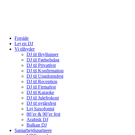
Forside
Lej en DJ
Vi tilbyder
DJ til Bryllupper
DJ til Fødselsdag
DJ til Privatfest
DJ til Konfirmation
DJ til Ungdomsfest
DJ til Reception
DJ til Firmafest
DJ til Karaoke
DJ til Julefrokost
DJ til nytårsfest
Lej Saxofonist
80’er & 90’er fest
Arabisk DJ
Balkan DJ
Samarbejdspartnere