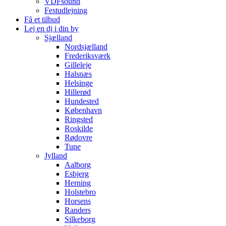
VDFsound
Festudlejning
Få et tilbud
Lej en dj i din by
Sjælland
Nordsjælland
Frederiksværk
Gilleleje
Halsnæs
Helsinge
Hillerød
Hundested
København
Ringsted
Roskilde
Rødovre
Tune
Jylland
Aalborg
Esbjerg
Herning
Holstebro
Horsens
Randers
Silkeborg