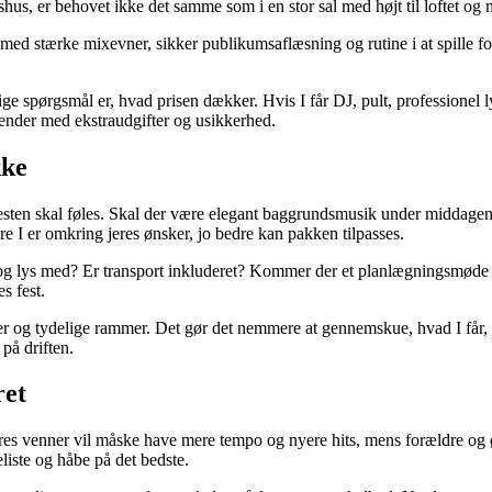
shus, er behovet ikke det samme som i en stor sal med højt til loftet og
med stærke mixevner, sikker publikumsaflæsning og rutine i at spille f
ge spørgsmål er, hvad prisen dækker. Hvis I får DJ, pult, professionel ly
n ender med ekstraudgifter og usikkerhed.
kke
esten skal føles. Skal der være elegant baggrundsmusik under middagen 
re I er omkring jeres ønsker, jo bedre kan pakken tilpasses.
yd og lys med? Er transport inkluderet? Kommer der et planlægningsmøde
s fest.
er og tydelige rammer. Det gør det nemmere at gennemskue, hvad I får, o
på driften.
ret
Jeres venner vil måske have mere tempo og nyere hits, mens forældre og ø
liste og håbe på det bedste.