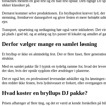
forskellen mellem en god fest og en flad fest opstår. Den rigtige DJ s
sikker klassiker på.
Dernæst kommer selve produktionen. En bryllupsfest kræver lyd, der er
stemning, fremhæver dansegulvet og giver festen et mere helstøbt udtry
ejer.
Transport, opsætning og nedtagning bør også være inkluderet. Det virker
på plads i god tid, og at anlæg og lys passer til lokalet og antallet af gæ
Derfor vælger mange en samlet løsning
Et bryllup er ikke en almindelig fest. Der er flere faser, flere gener
struktur.
Med en samlet pakke får I typisk en tydelig ramme for, hvad der leve
der sker, hvis der opstår sygdom eller ændringer i planerne.
Det er også her, en professionel leverandør adskiller sig fra løsninge
den redder ikke festen, hvis lydniveauet er forkert, eller overgangen 
Hvad koster en bryllups DJ pakke?
Prisen afhænger af flere ting, og det er værd at kende forskellen på bi