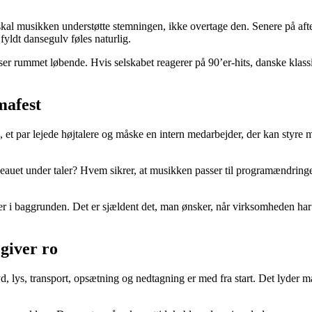
al musikken understøtte stemningen, ikke overtage den. Senere på aft
yldt dansegulv føles naturlig.
er rummet løbende. Hvis selskabet reagerer på 90’er-hits, danske klassi
mafest
 et par lejede højtalere og måske en intern medarbejder, der kan styre 
veauet under taler? Hvem sikrer, at musikken passer til programændrin
r i baggrunden. Det er sjældent det, man ønsker, når virksomheden har i
giver ro
d, lys, transport, opsætning og nedtagning er med fra start. Det lyder må