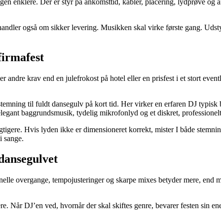
en enklere. Der er styr på ankomsttid, kabler, placering, lydprøve og afv
ndler også om sikker levering. Musikken skal virke første gang. Udstyret
firmafest
er andre krav end en julefrokost på hotel eller en prisfest i et stort ev
 stemning til fuldt dansegulv på kort tid. Her virker en erfaren DJ typisk
legant baggrundsmusik, tydelig mikrofonlyd og et diskret, professionelt
igere. Hvis lyden ikke er dimensioneret korrekt, mister I både stemning o
i sange.
dansegulvet
essionelle overgange, tempojusteringer og skarpe mixes betyder mere, en
e. Når DJ’en ved, hvornår der skal skiftes genre, bevarer festen sin en