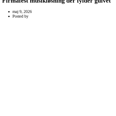
Firmafest musikløsning der fylder gulvet
maj 9, 2026
Posted by