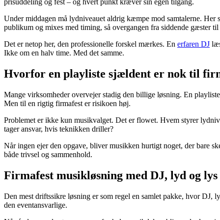
prisuddeling og fest – og hvert punkt kræver sin egen tilgang.
Under middagen må lydniveauet aldrig kæmpe mod samtalerne. Her sk
publikum og mixes med timing, så overgangen fra siddende gæster til f
Det er netop her, den professionelle forskel mærkes. En
erfaren DJ
læs
Ikke om en halv time. Med det samme.
Hvorfor en playliste sjældent er nok til fir
Mange virksomheder overvejer stadig den billige løsning. En playliste,
Men til en rigtig firmafest er risikoen høj.
Problemet er ikke kun musikvalget. Det er flowet. Hvem styrer lydni
tager ansvar, hvis teknikken driller?
Når ingen ejer den opgave, bliver musikken hurtigt noget, der bare ske
både trivsel og sammenhold.
Firmafest musikløsning med DJ, lyd og lys 
Den mest driftssikre løsning er som regel en samlet pakke, hvor DJ, ly
den eventansvarlige.