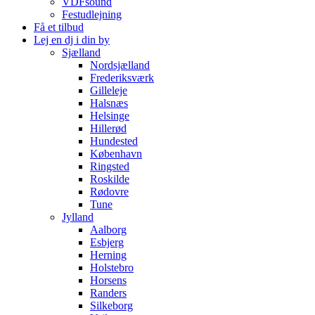
VDFsound
Festudlejning
Få et tilbud
Lej en dj i din by
Sjælland
Nordsjælland
Frederiksværk
Gilleleje
Halsnæs
Helsinge
Hillerød
Hundested
København
Ringsted
Roskilde
Rødovre
Tune
Jylland
Aalborg
Esbjerg
Herning
Holstebro
Horsens
Randers
Silkeborg