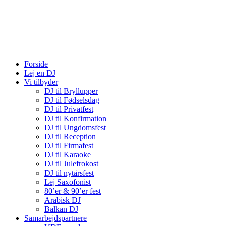
Forside
Lej en DJ
Vi tilbyder
DJ til Bryllupper
DJ til Fødselsdag
DJ til Privatfest
DJ til Konfirmation
DJ til Ungdomsfest
DJ til Reception
DJ til Firmafest
DJ til Karaoke
DJ til Julefrokost
DJ til nytårsfest
Lej Saxofonist
80’er & 90’er fest
Arabisk DJ
Balkan DJ
Samarbejdspartnere