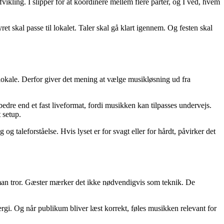
ikling. I slipper for at koordinere mellem flere parter, og I ved, hvem
 skal passe til lokalet. Taler skal gå klart igennem. Og festen skal
entlokale. Derfor giver det mening at vælge musikløsning ud fra
 bedre end et fast liveformat, fordi musikken kan tilpasses undervejs.
 setup.
g taleforståelse. Hvis lyset er for svagt eller for hårdt, påvirker det
d man tror. Gæster mærker det ikke nødvendigvis som teknik. De
ergi. Og når publikum bliver læst korrekt, føles musikken relevant for