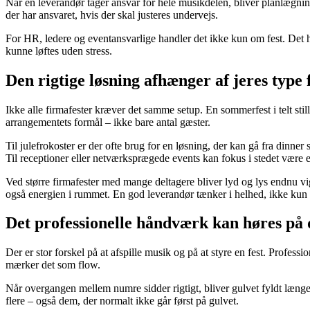
Når én leverandør tager ansvar for hele musikdelen, bliver planlægning
der har ansvaret, hvis der skal justeres undervejs.
For HR, ledere og eventansvarlige handler det ikke kun om fest. Det ha
kunne løftes uden stress.
Den rigtige løsning afhænger af jeres type 
Ikke alle firmafester kræver det samme setup. En sommerfest i telt still
arrangementets formål – ikke bare antal gæster.
Til julefrokoster er der ofte brug for en løsning, der kan gå fra dinner
Til receptioner eller netværksprægede events kan fokus i stedet være e
Ved større firmafester med mange deltagere bliver lyd og lys endnu vigt
også energien i rummet. En god leverandør tænker i helhed, ikke kun 
Det professionelle håndværk kan høres på 
Der er stor forskel på at afspille musik og på at styre en fest. Prof
mærker det som flow.
Når overgangen mellem numre sidder rigtigt, bliver gulvet fyldt længer
flere – også dem, der normalt ikke går først på gulvet.