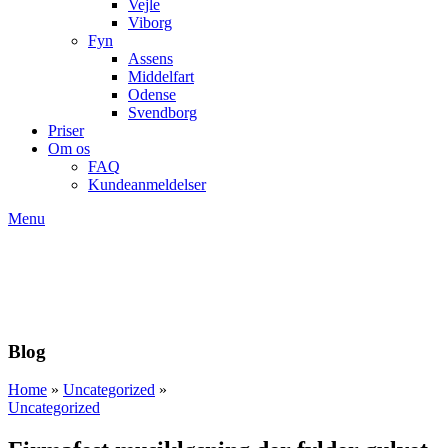
Vejle
Viborg
Fyn
Assens
Middelfart
Odense
Svendborg
Priser
Om os
FAQ
Kundeanmeldelser
Menu
Blog
Home
»
Uncategorized
»
Uncategorized