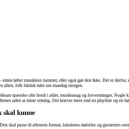
 – enten løfter musikken rummet, eller også gør den ikke. Det er derfor,
en aften, folk faktisk taler om mandag morgen.
likum spænder ofte bredt i alder, musiksmag og forventninger. Nogle k
tenen uden at miste retning. Det kræver mere end en playliste og en højt
k skal kunne
. Den skal passe til aftenens format, lokalenes størrelse og gæsternes en