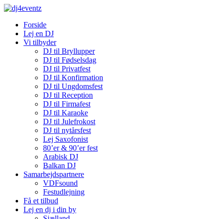
Forside
Lej en DJ
Vi tilbyder
DJ til Bryllupper
DJ til Fødselsdag
DJ til Privatfest
DJ til Konfirmation
DJ til Ungdomsfest
DJ til Reception
DJ til Firmafest
DJ til Karaoke
DJ til Julefrokost
DJ til nytårsfest
Lej Saxofonist
80’er & 90’er fest
Arabisk DJ
Balkan DJ
Samarbejdspartnere
VDFsound
Festudlejning
Få et tilbud
Lej en dj i din by
Sjælland