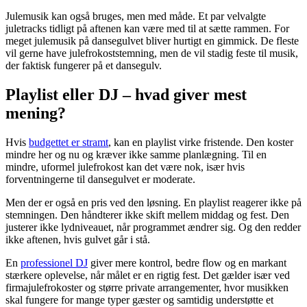
Julemusik kan også bruges, men med måde. Et par velvalgte
juletracks tidligt på aftenen kan være med til at sætte rammen. For
meget julemusik på dansegulvet bliver hurtigt en gimmick. De fleste
vil gerne have julefrokoststemning, men de vil stadig feste til musik,
der faktisk fungerer på et dansegulv.
Playlist eller DJ – hvad giver mest
mening?
Hvis
budgettet er stramt
, kan en playlist virke fristende. Den koster
mindre her og nu og kræver ikke samme planlægning. Til en
mindre, uformel julefrokost kan det være nok, især hvis
forventningerne til dansegulvet er moderate.
Men der er også en pris ved den løsning. En playlist reagerer ikke på
stemningen. Den håndterer ikke skift mellem middag og fest. Den
justerer ikke lydniveauet, når programmet ændrer sig. Og den redder
ikke aftenen, hvis gulvet går i stå.
En
professionel DJ
giver mere kontrol, bedre flow og en markant
stærkere oplevelse, når målet er en rigtig fest. Det gælder især ved
firmajulefrokoster og større private arrangementer, hvor musikken
skal fungere for mange typer gæster og samtidig understøtte et