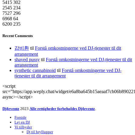
5415
302
2545
234
7527
296
6968
64
6200
235
Recent Comments
감비환
til
Forstå omkostningerne ved DJ-tjenester til dit
arrangement
shaved pussy
til
Forstå omkostningerne ved DJ-tjenester til dit
arrangement
synthetic cannabinoid
til
Forstå omkostningerne ved DJ-
tjenester til dit arrangement
<script
src=”https://app.weply.chat/widget/e6a8ba645b15aeaaf7cb06b89022
async></script>
Dj4eventz
2023
Alle rettigheder forbeholdes Dj4eventz
.
Forside
Lej en DJ
Vi tilbyder
Dj til bryllupper