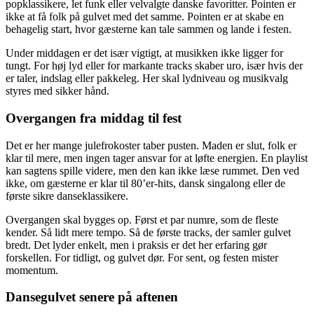
popklassikere, let funk eller velvalgte danske favoritter. Pointen er
ikke at få folk på gulvet med det samme. Pointen er at skabe en
behagelig start, hvor gæsterne kan tale sammen og lande i festen.
Under middagen er det især vigtigt, at musikken ikke ligger for
tungt. For høj lyd eller for markante tracks skaber uro, især hvis der
er taler, indslag eller pakkeleg. Her skal lydniveau og musikvalg
styres med sikker hånd.
Overgangen fra middag til fest
Det er her mange julefrokoster taber pusten. Maden er slut, folk er
klar til mere, men ingen tager ansvar for at løfte energien. En playlist
kan sagtens spille videre, men den kan ikke læse rummet. Den ved
ikke, om gæsterne er klar til 80’er-hits, dansk singalong eller de
første sikre danseklassikere.
Overgangen skal bygges op. Først et par numre, som de fleste
kender. Så lidt mere tempo. Så de første tracks, der samler gulvet
bredt. Det lyder enkelt, men i praksis er det her erfaring gør
forskellen. For tidligt, og gulvet dør. For sent, og festen mister
momentum.
Dansegulvet senere på aftenen