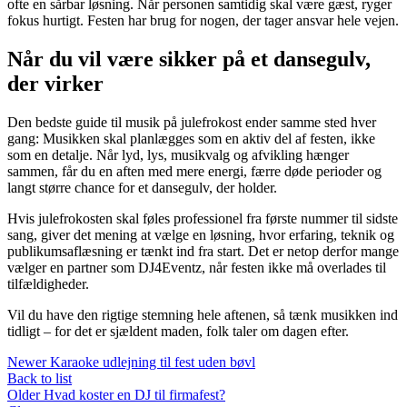
ofte en sårbar løsning. Når personen samtidig skal være gæst, ryger
fokus hurtigt. Festen har brug for nogen, der tager ansvar hele vejen.
Når du vil være sikker på et dansegulv,
der virker
Den bedste guide til musik på julefrokost ender samme sted hver
gang: Musikken skal planlægges som en aktiv del af festen, ikke
som en detalje. Når lyd, lys, musikvalg og afvikling hænger
sammen, får du en aften med mere energi, færre døde perioder og
langt større chance for et dansegulv, der holder.
Hvis julefrokosten skal føles professionel fra første nummer til sidste
sang, giver det mening at vælge en løsning, hvor erfaring, teknik og
publikumsaflæsning er tænkt ind fra start. Det er netop derfor mange
vælger en partner som DJ4Eventz, når festen ikke må overlades til
tilfældigheder.
Vil du have den rigtige stemning hele aftenen, så tænk musikken ind
tidligt – for det er sjældent maden, folk taler om dagen efter.
Newer
Karaoke udlejning til fest uden bøvl
Back to list
Older
Hvad koster en DJ til firmafest?