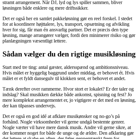
stramt arrangement. Når DJ, lyd og lys spiller sammen, bliver
løsningen både enklere og mere driftssikker.
Det er også her en samlet pakkeløsning gør en reel forskel. I stedet
for at koordinere højttalere, lys, transport, opsætning og afvikling
hver for sig, får man én ansvarlig partner. Det er præcis den type
løsning, mange arrangører vælger, fordi den minimerer risiko og gør
planlægningen væsentligt lettere.
Sådan vælger du den rigtige musikløsning
Start med tre ting: antal gæster, aldersspænd og ambitionsniveau.
Hvis målet er hyggelig baggrund under middag, er behovet ét. Hvis
målet er et fyldt dansegulv til klokken sent, er behovet et andet.
Tænk derefter over rammerne. Hvor stort er lokalet? Er der taler og
indslag? Skal musikken dække både ankomst, spisning og fest? Jo
mere komplekst arrangementet er, jo vigtigere er det med en løsning,
der kan tilpasses undervejs.
Det er også en god idé at afklare musikønsker og no-go’s på
forhånd. Nogle virksomheder vil gerne undgå bestemte genrer.
Nogle værter vil have mere dansk musik. Andre vil gerne sikre, at
der kommer noget for både de unge og de ældre. Den afklaring gør
det lettere at skabe en aften, der føles gennemtænkt frem for