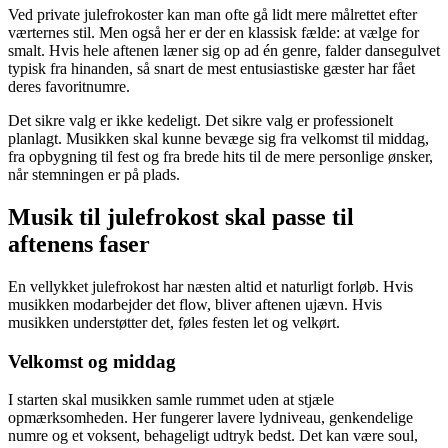
Ved private julefrokoster kan man ofte gå lidt mere målrettet efter
værternes stil. Men også her er der en klassisk fælde: at vælge for
smalt. Hvis hele aftenen læner sig op ad én genre, falder dansegulvet
typisk fra hinanden, så snart de mest entusiastiske gæster har fået
deres favoritnumre.
Det sikre valg er ikke kedeligt. Det sikre valg er professionelt
planlagt. Musikken skal kunne bevæge sig fra velkomst til middag,
fra opbygning til fest og fra brede hits til de mere personlige ønsker,
når stemningen er på plads.
Musik til julefrokost skal passe til
aftenens faser
En vellykket julefrokost har næsten altid et naturligt forløb. Hvis
musikken modarbejder det flow, bliver aftenen ujævn. Hvis
musikken understøtter det, føles festen let og velkørt.
Velkomst og middag
I starten skal musikken samle rummet uden at stjæle
opmærksomheden. Her fungerer lavere lydniveau, genkendelige
numre og et voksent, behageligt udtryk bedst. Det kan være soul,