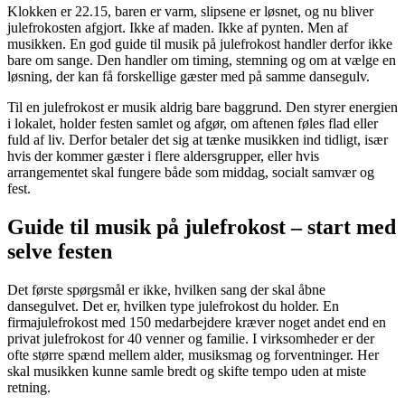
Klokken er 22.15, baren er varm, slipsene er løsnet, og nu bliver
julefrokosten afgjort. Ikke af maden. Ikke af pynten. Men af
musikken. En god guide til musik på julefrokost handler derfor ikke
bare om sange. Den handler om timing, stemning og om at vælge en
løsning, der kan få forskellige gæster med på samme dansegulv.
Til en julefrokost er musik aldrig bare baggrund. Den styrer energien
i lokalet, holder festen samlet og afgør, om aftenen føles flad eller
fuld af liv. Derfor betaler det sig at tænke musikken ind tidligt, især
hvis der kommer gæster i flere aldersgrupper, eller hvis
arrangementet skal fungere både som middag, socialt samvær og
fest.
Guide til musik på julefrokost – start med
selve festen
Det første spørgsmål er ikke, hvilken sang der skal åbne
dansegulvet. Det er, hvilken type julefrokost du holder. En
firmajulefrokost med 150 medarbejdere kræver noget andet end en
privat julefrokost for 40 venner og familie. I virksomheder er der
ofte større spænd mellem alder, musiksmag og forventninger. Her
skal musikken kunne samle bredt og skifte tempo uden at miste
retning.