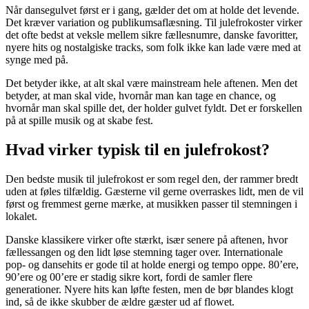
Når dansegulvet først er i gang, gælder det om at holde det levende.
Det kræver variation og publikumsaflæsning. Til julefrokoster virker
det ofte bedst at veksle mellem sikre fællesnumre, danske favoritter,
nyere hits og nostalgiske tracks, som folk ikke kan lade være med at
synge med på.
Det betyder ikke, at alt skal være mainstream hele aftenen. Men det
betyder, at man skal vide, hvornår man kan tage en chance, og
hvornår man skal spille det, der holder gulvet fyldt. Det er forskellen
på at spille musik og at skabe fest.
Hvad virker typisk til en julefrokost?
Den bedste musik til julefrokost er som regel den, der rammer bredt
uden at føles tilfældig. Gæsterne vil gerne overraskes lidt, men de vil
først og fremmest gerne mærke, at musikken passer til stemningen i
lokalet.
Danske klassikere virker ofte stærkt, især senere på aftenen, hvor
fællessangen og den lidt løse stemning tager over. Internationale
pop- og dansehits er gode til at holde energi og tempo oppe. 80’ere,
90’ere og 00’ere er stadig sikre kort, fordi de samler flere
generationer. Nyere hits kan løfte festen, men de bør blandes klogt
ind, så de ikke skubber de ældre gæster ud af flowet.