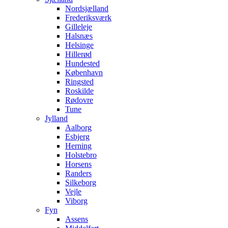
Nordsjælland
Frederiksværk
Gilleleje
Halsnæs
Helsinge
Hillerød
Hundested
København
Ringsted
Roskilde
Rødovre
Tune
Jylland
Aalborg
Esbjerg
Herning
Holstebro
Horsens
Randers
Silkeborg
Vejle
Viborg
Fyn
Assens