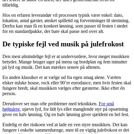
tilfældig.
Hos en erfaren leverandør vil processen typisk være enkel: dato,
lokation, antal gæster, ønsket spilletid og forventninger til stemning.
Derfra kan man få en konkret løsning, som passer til festen i stedet
for en standardpakke, der bare skal passe ned over alt.
De typiske fejl ved musik på julefrokost
Den mest almindelige fejl er at undervurdere, hvor meget musikken
betyder. Mange bruger uger på menu og bordplan og fem minutter
på lyd og musik. Det kan mærkes senere på aftenen.
En anden klassiker er at vælge ud fra egen smag alene. Værten
elsker måske house, rock eller 90’er eurodance, men hvis festen skal
fungere bredt, skal musikken vælges efter gæsterne. Ikke efter én
person.
Derudover ser man ofte problemer med teknikken.
For små
højttalere
, ujævn lyd, for lidt lys eller manglende styr på opsætning
giver en halv løsning. Og en halv løsning giver sjældent en hel fest.
Endelig er der risikoen ved at lade en ven styre musikken. Det kan
fungere i enkelte sammenhænge, men til en vigtig julefrokost er det