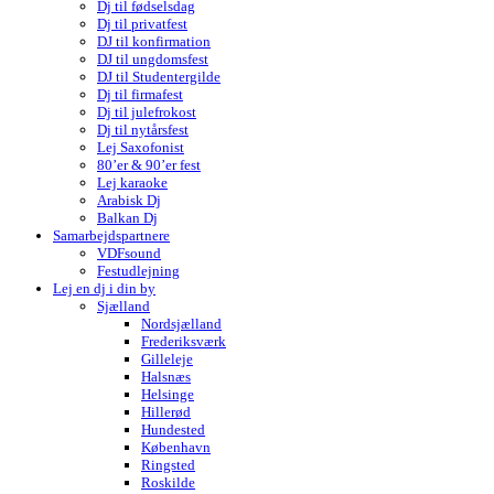
Dj til fødselsdag
Dj til privatfest
DJ til konfirmation
DJ til ungdomsfest
DJ til Studentergilde
Dj til firmafest
Dj til julefrokost
Dj til nytårsfest
Lej Saxofonist
80’er & 90’er fest
Lej karaoke
Arabisk Dj
Balkan Dj
Samarbejdspartnere
VDFsound
Festudlejning
Lej en dj i din by
Sjælland
Nordsjælland
Frederiksværk
Gilleleje
Halsnæs
Helsinge
Hillerød
Hundested
København
Ringsted
Roskilde