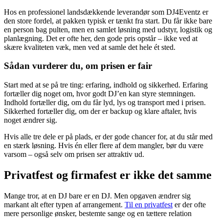
Hos en professionel landsdækkende leverandør som DJ4Eventz er
den store fordel, at pakken typisk er tænkt fra start. Du får ikke bare
en person bag pulten, men en samlet løsning med udstyr, logistik og
planlægning. Det er ofte her, den gode pris opstår – ikke ved at
skære kvaliteten væk, men ved at samle det hele ét sted.
Sådan vurderer du, om prisen er fair
Start med at se på tre ting: erfaring, indhold og sikkerhed. Erfaring
fortæller dig noget om, hvor godt DJ’en kan styre stemningen.
Indhold fortæller dig, om du får lyd, lys og transport med i prisen.
Sikkerhed fortæller dig, om der er backup og klare aftaler, hvis
noget ændrer sig.
Hvis alle tre dele er på plads, er der gode chancer for, at du står med
en stærk løsning. Hvis én eller flere af dem mangler, bør du være
varsom – også selv om prisen ser attraktiv ud.
Privatfest og firmafest er ikke det samme
Mange tror, at en DJ bare er en DJ. Men opgaven ændrer sig
markant alt efter typen af arrangement.
Til en privatfest
er der ofte
mere personlige ønsker, bestemte sange og en tættere relation