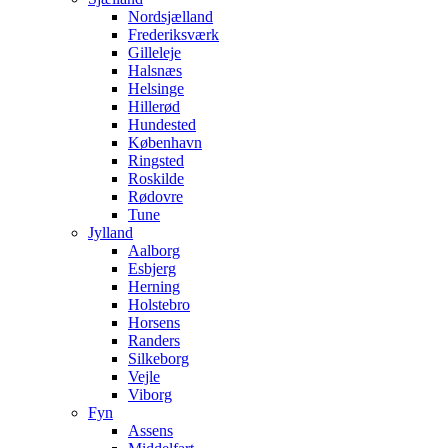
Nordsjælland
Frederiksværk
Gilleleje
Halsnæs
Helsinge
Hillerød
Hundested
København
Ringsted
Roskilde
Rødovre
Tune
Jylland
Aalborg
Esbjerg
Herning
Holstebro
Horsens
Randers
Silkeborg
Vejle
Viborg
Fyn
Assens