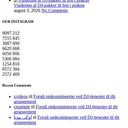
Vurdering af DJ-pakker til fest i praksis
august 3, 2026
No Comments
OUR INSTAGRAM
9097
212
7555
845
3887
699
6620
668
6056
906
5306
684
1254
810
8572
384
2572
469
Recent Comments
xvideos
til
Forstå omkostningerne ved DJ-tjenester til dit
arrangement
creampie
til
Forstå omkostningerne ved DJ-tjenester til dit
arrangement
اوکی مدیا
til
Forstå omkostningerne ved DJ-tjenester til dit
arrangement