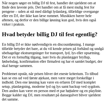
Når nogen søger en billig DJ til fest, handler det sjældent om at
finde den laveste pris. Det handler om at få mest mulig fest for
pengene – uden at stå med dårligt lydanlæg, tilfældige overgange
eller en DJ, der ikke kan læse rummet. Musikken bærer hele
aftenen, og derfor er den billige løsning kun god, hvis den også
virker i praksis.
Hvad betyder billig DJ til fest egentlig?
En billig DJ er ikke nødvendigvis en discountløsning. I mange
tilfælde betyder det bare, at du vil kende prisen på forhånd og undgå
ubehagelige ekstraregninger for transport, lyd, lys eller opsætning.
Det er en fornuftig tilgang, især hvis du planlægger bryllup,
fødselsdag, konfirmation eller firmafest og har et samlet budget, der
skal hænge sammen.
Problemet opstår, når prisen bliver det eneste kriterium. To tilbud
kan se ens ud ved første øjekast, men være meget forskellige i
indhold. Den ene løsning kan være en erfaren DJ med komplet
setup, planlægning, moderne lyd og lys samt backup ved sygdom.
Den anden kan være en person med et par højtalere og en playliste.
Begge kalder sig DJ, men resultatet på dansegulvet bliver sjældent
det samme.