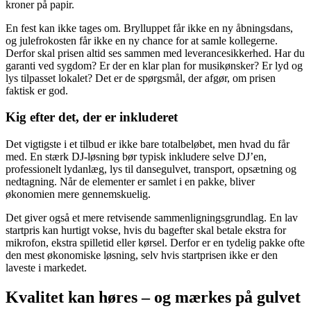
kroner på papir.
En fest kan ikke tages om. Brylluppet får ikke en ny åbningsdans,
og julefrokosten får ikke en ny chance for at samle kollegerne.
Derfor skal prisen altid ses sammen med leverancesikkerhed. Har du
garanti ved sygdom? Er der en klar plan for musikønsker? Er lyd og
lys tilpasset lokalet? Det er de spørgsmål, der afgør, om prisen
faktisk er god.
Kig efter det, der er inkluderet
Det vigtigste i et tilbud er ikke bare totalbeløbet, men hvad du får
med. En stærk DJ-løsning bør typisk inkludere selve DJ’en,
professionelt lydanlæg, lys til dansegulvet, transport, opsætning og
nedtagning. Når de elementer er samlet i en pakke, bliver
økonomien mere gennemskuelig.
Det giver også et mere retvisende sammenligningsgrundlag. En lav
startpris kan hurtigt vokse, hvis du bagefter skal betale ekstra for
mikrofon, ekstra spilletid eller kørsel. Derfor er en tydelig pakke ofte
den mest økonomiske løsning, selv hvis startprisen ikke er den
laveste i markedet.
Kvalitet kan høres – og mærkes på gulvet