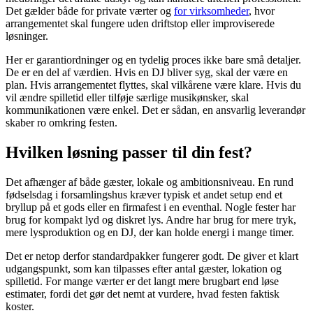
Det gælder både for private værter og
for virksomheder
, hvor
arrangementet skal fungere uden driftstop eller improviserede
løsninger.
Her er garantiordninger og en tydelig proces ikke bare små detaljer.
De er en del af værdien. Hvis en DJ bliver syg, skal der være en
plan. Hvis arrangementet flyttes, skal vilkårene være klare. Hvis du
vil ændre spilletid eller tilføje særlige musikønsker, skal
kommunikationen være enkel. Det er sådan, en ansvarlig leverandør
skaber ro omkring festen.
Hvilken løsning passer til din fest?
Det afhænger af både gæster, lokale og ambitionsniveau. En rund
fødselsdag i forsamlingshus kræver typisk et andet setup end et
bryllup på et gods eller en firmafest i en eventhal. Nogle fester har
brug for kompakt lyd og diskret lys. Andre har brug for mere tryk,
mere lysproduktion og en DJ, der kan holde energi i mange timer.
Det er netop derfor standardpakker fungerer godt. De giver et klart
udgangspunkt, som kan tilpasses efter antal gæster, lokation og
spilletid. For mange værter er det langt mere brugbart end løse
estimater, fordi det gør det nemt at vurdere, hvad festen faktisk
koster.