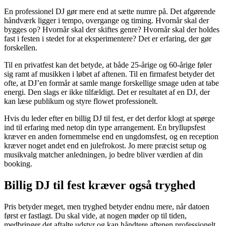
En professionel DJ gør mere end at sætte numre på. Det afgørende
håndværk ligger i tempo, overgange og timing. Hvornår skal der
bygges op? Hvornår skal der skiftes genre? Hvornår skal der holdes
fast i festen i stedet for at eksperimentere? Det er erfaring, der gør
forskellen.
Til en privatfest kan det betyde, at både 25-årige og 60-årige føler
sig ramt af musikken i løbet af aftenen. Til en firmafest betyder det
ofte, at DJ’en formår at samle mange forskellige smage uden at tabe
energi. Den slags er ikke tilfældigt. Det er resultatet af en DJ, der
kan læse publikum og styre flowet professionelt.
Hvis du leder efter en billig DJ til fest, er det derfor klogt at spørge
ind til erfaring med netop din type arrangement. En bryllupsfest
kræver en anden fornemmelse end en ungdomsfest, og en reception
kræver noget andet end en julefrokost. Jo mere præcist setup og
musikvalg matcher anledningen, jo bedre bliver værdien af din
booking.
Billig DJ til fest kræver også tryghed
Pris betyder meget, men tryghed betyder endnu mere, når datoen
først er fastlagt. Du skal vide, at nogen møder op til tiden,
medbringer det aftalte udstyr og kan håndtere aftenen professionelt.