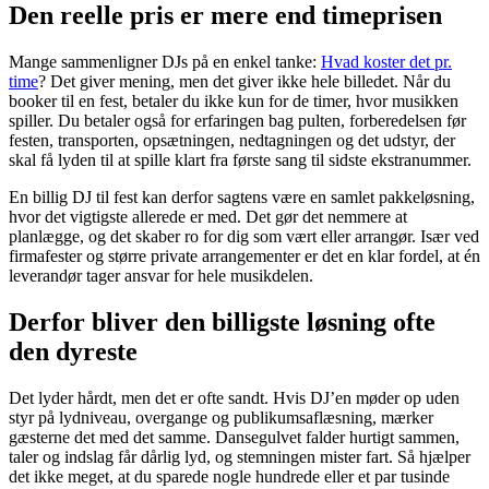
Den reelle pris er mere end timeprisen
Mange sammenligner DJs på en enkel tanke:
Hvad koster det pr.
time
? Det giver mening, men det giver ikke hele billedet. Når du
booker til en fest, betaler du ikke kun for de timer, hvor musikken
spiller. Du betaler også for erfaringen bag pulten, forberedelsen før
festen, transporten, opsætningen, nedtagningen og det udstyr, der
skal få lyden til at spille klart fra første sang til sidste ekstranummer.
En billig DJ til fest kan derfor sagtens være en samlet pakkeløsning,
hvor det vigtigste allerede er med. Det gør det nemmere at
planlægge, og det skaber ro for dig som vært eller arrangør. Især ved
firmafester og større private arrangementer er det en klar fordel, at én
leverandør tager ansvar for hele musikdelen.
Derfor bliver den billigste løsning ofte
den dyreste
Det lyder hårdt, men det er ofte sandt. Hvis DJ’en møder op uden
styr på lydniveau, overgange og publikumsaflæsning, mærker
gæsterne det med det samme. Dansegulvet falder hurtigt sammen,
taler og indslag får dårlig lyd, og stemningen mister fart. Så hjælper
det ikke meget, at du sparede nogle hundrede eller et par tusinde