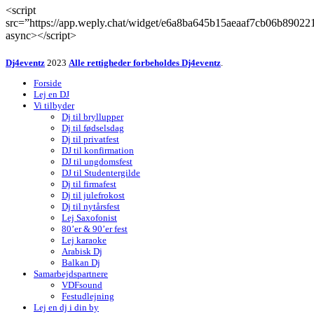
<script
src=”https://app.weply.chat/widget/e6a8ba645b15aeaaf7cb06b89022
async></script>
Dj4eventz
2023
Alle rettigheder forbeholdes Dj4eventz
.
Forside
Lej en DJ
Vi tilbyder
Dj til bryllupper
Dj til fødselsdag
Dj til privatfest
DJ til konfirmation
DJ til ungdomsfest
DJ til Studentergilde
Dj til firmafest
Dj til julefrokost
Dj til nytårsfest
Lej Saxofonist
80’er & 90’er fest
Lej karaoke
Arabisk Dj
Balkan Dj
Samarbejdspartnere
VDFsound
Festudlejning
Lej en dj i din by