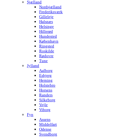
Sjælland
Nordsjælland
Frederiksværk
Gilleleje
Halsnæs
Helsinge
Hillerød
Hundested
København
Ringsted
Roskilde
Rødovre
Tune
Jylland
Aalborg
Esbjerg
Herning
Holstebro
Horsens
Randers
Silkeborg
Vejle
Viborg
Fyn
Assens
Middelfart
Odense
Svendborg