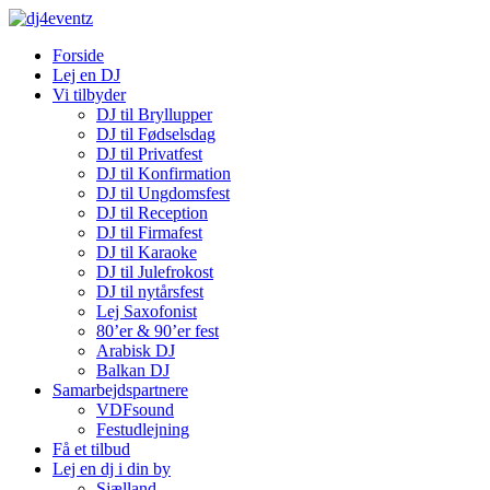
Forside
Lej en DJ
Vi tilbyder
DJ til Bryllupper
DJ til Fødselsdag
DJ til Privatfest
DJ til Konfirmation
DJ til Ungdomsfest
DJ til Reception
DJ til Firmafest
DJ til Karaoke
DJ til Julefrokost
DJ til nytårsfest
Lej Saxofonist
80’er & 90’er fest
Arabisk DJ
Balkan DJ
Samarbejdspartnere
VDFsound
Festudlejning
Få et tilbud
Lej en dj i din by
Sjælland