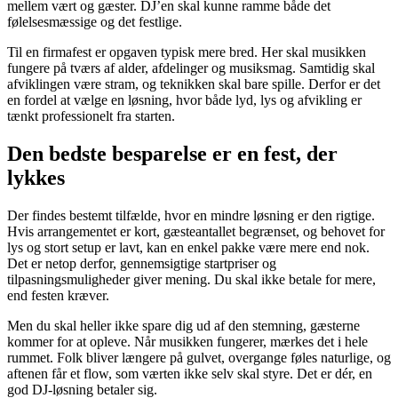
mellem vært og gæster. DJ’en skal kunne ramme både det
følelsesmæssige og det festlige.
Til en firmafest er opgaven typisk mere bred. Her skal musikken
fungere på tværs af alder, afdelinger og musiksmag. Samtidig skal
afviklingen være stram, og teknikken skal bare spille. Derfor er det
en fordel at vælge en løsning, hvor både lyd, lys og afvikling er
tænkt professionelt fra starten.
Den bedste besparelse er en fest, der
lykkes
Der findes bestemt tilfælde, hvor en mindre løsning er den rigtige.
Hvis arrangementet er kort, gæsteantallet begrænset, og behovet for
lys og stort setup er lavt, kan en enkel pakke være mere end nok.
Det er netop derfor, gennemsigtige startpriser og
tilpasningsmuligheder giver mening. Du skal ikke betale for mere,
end festen kræver.
Men du skal heller ikke spare dig ud af den stemning, gæsterne
kommer for at opleve. Når musikken fungerer, mærkes det i hele
rummet. Folk bliver længere på gulvet, overgange føles naturlige, og
aftenen får et flow, som værten ikke selv skal styre. Det er dér, en
god DJ-løsning betaler sig.