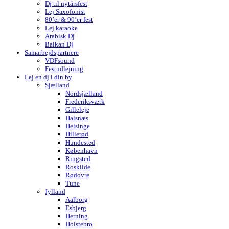
Dj til nytårsfest
Lej Saxofonist
80’er & 90’er fest
Lej karaoke
Arabisk Dj
Balkan Dj
Samarbejdspartnere
VDFsound
Festudlejning
Lej en dj i din by
Sjælland
Nordsjælland
Frederiksværk
Gilleleje
Halsnæs
Helsinge
Hillerød
Hundested
København
Ringsted
Roskilde
Rødovre
Tune
Jylland
Aalborg
Esbjerg
Herning
Holstebro