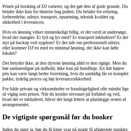
Prisen på booking af DJ varierer, og det gør den af gode grunde. Du
betaler ikke kun for timerne bag pulten. Du betaler for erfaring,
forberedelse, udstyr, transport, opsætning, teknisk kvalitet og
sikkerhed i leverancen.
Hvis en løsning virker mistænkeligt billig, er det værd at undersøge,
hvad der mangler. Er lyd og lys med? Er transport inkluderet? Er der
styr på backup ved sygdom? Er der tale om professionelt udstyr,
eller kommer DJ’en med en minimal løsning, der ikke kan løfte
lokalet?
Det betyder ikke, at den dyreste løsning altid er den rigtige. Men du
bør sammenligne på indhold, ikke kun på bundlinje. En lidt højere
pris kan være langt bedre forretning, hvis du samtidig får en komplet
pakke, tydelig proces og høj leverancesikkerhed.
For både private og virksomheder er forudsigelighed ofte mindst lige
så vigtig som prisen. Når du kender niveauet på forhånd og ved,
hvad der er inkluderet, bliver det langt lettere at planlægge resten af
arrangementet.
De vigtigste spørgsmål før du booker
Inden du siger ja, bør du få klare svar på nogle få afgørende punkter.