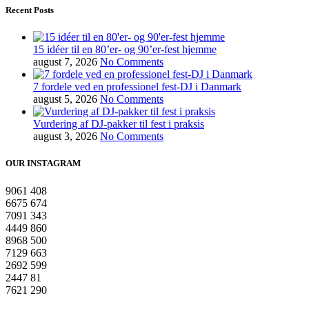
Recent Posts
15 idéer til en 80’er- og 90’er-fest hjemme
august 7, 2026
No Comments
7 fordele ved en professionel fest-DJ i Danmark
august 5, 2026
No Comments
Vurdering af DJ-pakker til fest i praksis
august 3, 2026
No Comments
OUR INSTAGRAM
9061
408
6675
674
7091
343
4449
860
8968
500
7129
663
2692
599
2447
81
7621
290