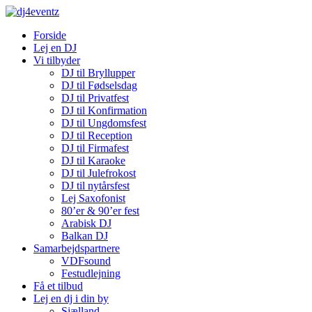
Forside
Lej en DJ
Vi tilbyder
DJ til Bryllupper
DJ til Fødselsdag
DJ til Privatfest
DJ til Konfirmation
DJ til Ungdomsfest
DJ til Reception
DJ til Firmafest
DJ til Karaoke
DJ til Julefrokost
DJ til nytårsfest
Lej Saxofonist
80’er & 90’er fest
Arabisk DJ
Balkan DJ
Samarbejdspartnere
VDFsound
Festudlejning
Få et tilbud
Lej en dj i din by
Sjælland