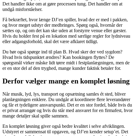
Det handler ikke om at gøre processen tung. Det handler om at
undgå misforståelser.
Få bekræftet, hvor længe DJ’en spiller, hvad der er med i pakken,
og hvor meget udstyr der medbringes. Spørg også, hvornår der
sættes op, og om det kan ske uden at forstyrre venue eller gæster.
Hvis du holder fest på en lokation med særlige regler for lydniveau
eller adgangsforhold, skal det være afklaret tidligt.
Du bør også spørge ind til plan B. Hvad sker der ved sygdom?
Hvad hvis tidspunktet ændres? Kan bookingen flyttes? De
spørgsmål virker måske lidt tørre midt i festplanlægningen, men de
er en stor del af den tryghed, mange kunder faktisk betaler for.
Derfor vælger mange en komplet løsning
Når musik, lyd, lys, transport og opsætning samles ét sted, bliver
planlægningen enklere. Du undgår at koordinere flere leverandører
og får et tydeligere ansvarspunkt. Det er en stor fordel, både hvis du
er privat arrangør og hvis du står med ansvaret for en firmafest, hvor
mange detaljer skal spille sammen.
En komplet løsning giver også bedre kvalitet i selve afviklingen.
Udstyret er sammensat til opgaven, og DJ’en kender setup’et. Det