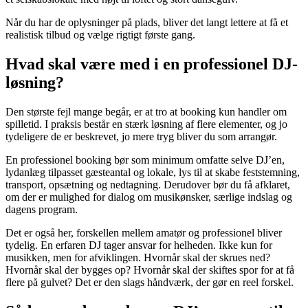
Når du har de oplysninger på plads, bliver det langt lettere at få et
realistisk tilbud og vælge rigtigt første gang.
Hvad skal være med i en professionel DJ-
løsning?
Den største fejl mange begår, er at tro at booking kun handler om
spilletid. I praksis består en stærk løsning af flere elementer, og jo
tydeligere de er beskrevet, jo mere tryg bliver du som arrangør.
En professionel booking bør som minimum omfatte selve DJ’en,
lydanlæg tilpasset gæsteantal og lokale, lys til at skabe feststemning,
transport, opsætning og nedtagning. Derudover bør du få afklaret,
om der er mulighed for dialog om musikønsker, særlige indslag og
dagens program.
Det er også her, forskellen mellem amatør og professionel bliver
tydelig. En erfaren DJ tager ansvar for helheden. Ikke kun for
musikken, men for afviklingen. Hvornår skal der skrues ned?
Hvornår skal der bygges op? Hvornår skal der skiftes spor for at få
flere på gulvet? Det er den slags håndværk, der gør en reel forskel.