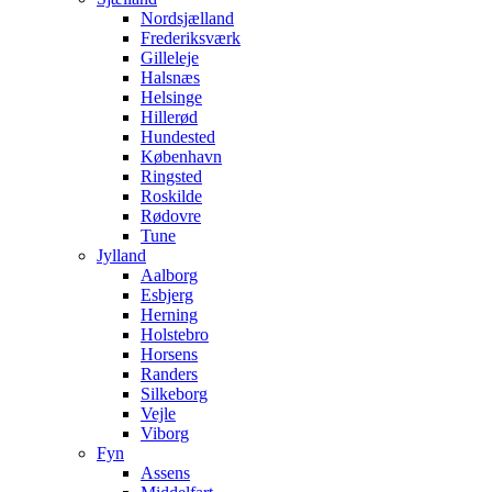
Nordsjælland
Frederiksværk
Gilleleje
Halsnæs
Helsinge
Hillerød
Hundested
København
Ringsted
Roskilde
Rødovre
Tune
Jylland
Aalborg
Esbjerg
Herning
Holstebro
Horsens
Randers
Silkeborg
Vejle
Viborg
Fyn
Assens