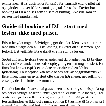
regner med. Hvis udstyret er for småt, for gammelt eller dårligt sat
op, går det ud over både stemning og taleforståelse. Derfor bør
booking af DJ altid ses som en samlet løsning, ikke kun som en
person med musiksmag.
Guide til booking af DJ – start med
festen, ikke med prisen
Prisen betyder noget. Selvfølgelig gør den det. Men hvis du starter
med kun at jagte den billigste løsning, risikerer du at sammenligne
forkert. Det vigtigste første skridt er at få styr på festen.
Spørg dig selv, hvilken type arrangement du planlægger. Et bryllup
kræver ofte en anden musikalsk opbygning end en ungdomsfest. En
firmafest kræver typisk et bredere repertoire end en 30 års
fødselsdag. En reception kan have behov for lav baggrundsmusik i
flere timer, mens en nytårsfest ofte kræver høj energi, nedtælling og
et setup, der kan løfte hele rummet.
Derefter bør du afklare antal gæster, venue, start- og sluttidspunkt og
om der er særlige ønsker til musikgenrer eller kulturelle indslag. Her
opstår mange forskelle i pris og løsning. En DJ til 40 gæster i et
forsamlingshus er ikke det samme som en DJ-løsning til 180 gæster i
et selskabslokale med højt til loftet og stort dansegulv.