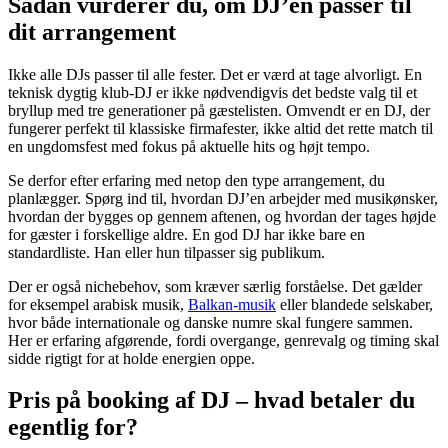
Sådan vurderer du, om DJ’en passer til
dit arrangement
Ikke alle DJs passer til alle fester. Det er værd at tage alvorligt. En
teknisk dygtig klub-DJ er ikke nødvendigvis det bedste valg til et
bryllup med tre generationer på gæstelisten. Omvendt er en DJ, der
fungerer perfekt til klassiske firmafester, ikke altid det rette match til
en ungdomsfest med fokus på aktuelle hits og højt tempo.
Se derfor efter erfaring med netop den type arrangement, du
planlægger. Spørg ind til, hvordan DJ’en arbejder med musikønsker,
hvordan der bygges op gennem aftenen, og hvordan der tages højde
for gæster i forskellige aldre. En god DJ har ikke bare en
standardliste. Han eller hun tilpasser sig publikum.
Der er også nichebehov, som kræver særlig forståelse. Det gælder
for eksempel arabisk musik,
Balkan-musik
eller blandede selskaber,
hvor både internationale og danske numre skal fungere sammen.
Her er erfaring afgørende, fordi overgange, genrevalg og timing skal
sidde rigtigt for at holde energien oppe.
Pris på booking af DJ – hvad betaler du
egentlig for?