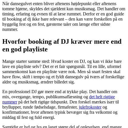
Når dansegulvet enten bliver aftenens højdepunkt eller aftenens
tomme hjørne, skyldes det sjældent kun musiksmag. Det handler om
timing, erfaring og evnen til at læse rummet. Derfor er en god guide
til booking af dj ikke bare relevant – den kan være forskellen på en
hyggelig fest og en fest, gæsterne taler om længe efter sidste
nummer.
Hvorfor booking af DJ kræver mere end
en god playliste
Mange starter samme sted: Hvad koster en DJ, og kan vi ikke bare
lave en playliste selv? Det er et fair spørgsmål. Til en lille, uformel
sammenkomst kan en playliste være nok. Men så snart festen skal
have flow, skift i tempo og et fyldt dansegulv på tværs af forskellige
aldre og musiksmag, ændrer billedet sig.
En professionel DJ gør mere end at trykke play. Det handler om
mix, overgange, tempo, publikumsaflæsning og
det helt rigtige
nummer
på det helt rigtige tidspunkt. Den forskel mærkes især til
bryllupper, runde fødselsdage, firmafester,
julefrokoster
og
konfirmationer, hvor aftenen typisk bevæger sig fra velkomst og
middag til fest og fuld energi.
Samtidig er lyd og lys en langt større del af oplevelsen, end mange