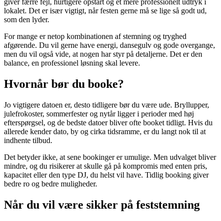
giver færre fejl, hurtigere opstart og et mere professionelt udtryk i
lokalet. Det er især vigtigt, når festen gerne må se lige så godt ud,
som den lyder.
For mange er netop kombinationen af stemning og tryghed
afgørende. Du vil gerne have energi, dansegulv og gode overgange,
men du vil også vide, at nogen har styr på detaljerne. Det er den
balance, en professionel løsning skal levere.
Hvornår bør du booke?
Jo vigtigere datoen er, desto tidligere bør du være ude. Bryllupper,
julefrokoster, sommerfester og nytår ligger i perioder med høj
efterspørgsel, og de bedste datoer bliver ofte booket tidligt. Hvis du
allerede kender dato, by og cirka tidsramme, er du langt nok til at
indhente tilbud.
Det betyder ikke, at sene bookinger er umulige. Men udvalget bliver
mindre, og du risikerer at skulle gå på kompromis med enten pris,
kapacitet eller den type DJ, du helst vil have. Tidlig booking giver
bedre ro og bedre muligheder.
Når du vil være sikker på feststemning