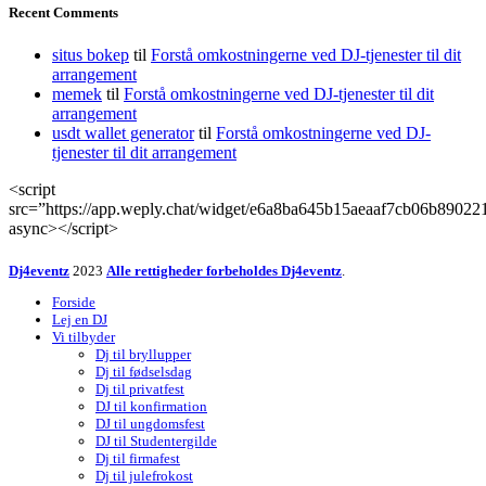
Recent Comments
situs bokep
til
Forstå omkostningerne ved DJ-tjenester til dit
arrangement
memek
til
Forstå omkostningerne ved DJ-tjenester til dit
arrangement
usdt wallet generator
til
Forstå omkostningerne ved DJ-
tjenester til dit arrangement
<script
src=”https://app.weply.chat/widget/e6a8ba645b15aeaaf7cb06b89022
async></script>
Dj4eventz
2023
Alle rettigheder forbeholdes Dj4eventz
.
Forside
Lej en DJ
Vi tilbyder
Dj til bryllupper
Dj til fødselsdag
Dj til privatfest
DJ til konfirmation
DJ til ungdomsfest
DJ til Studentergilde
Dj til firmafest
Dj til julefrokost